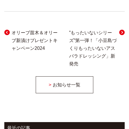
オリーブ苗木＆オリー
”もったいないシリー
投
ブ新漬けプレゼントキ
ズ”第一弾！「小豆島づ
稿
ャンペーン2024
くりもったいないアス
ナ
パラドレッシング」新
発売
ビ
ゲ
お知らせ一覧
ー
シ
ョ
ン
最近の記事